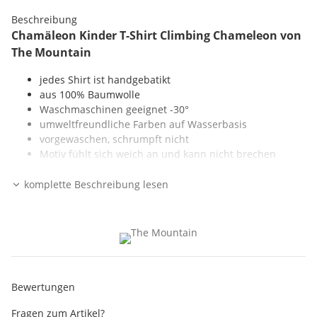
Beschreibung
Chamäleon Kinder T-Shirt Climbing Chameleon von
The Mountain
jedes Shirt ist handgebatikt
aus 100% Baumwolle
Waschmaschinen geeignet -30°
umweltfreundliche Farben auf Wasserbasis
vorgewaschen, schrumpft nicht
Motiv fühlt sich weich an und kann nicht brechen
komplette Beschreibung lesen
Alle Informationen zu Versand, Umtausch und Lieferzeit
findest Du auf unserer
FAQ Seite
Angaben zum Hersteller:
Liquid Blue
6 Linlew Drive
Bewertungen
USA, Derry, NH 03038
www.liquidblue.com
Fragen zum Artikel?